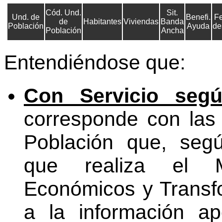
Cód. Und.
Sit.
Und. de
Benefi.
Fe
de
Habitantes
Viviendas
Banda
Población
Ayuda
de
Población
Ancha
Entendiéndose que:
Con Servicio segú
corresponde con las
Población que, segú
que realiza el M
Económicos y Transfo
a la información ap